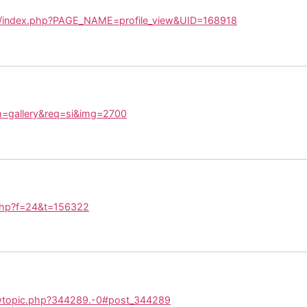
rum/index.php?PAGE_NAME=profile_view&UID=168918
om=gallery&req=si&img=2700
c.php?f=24&t=156322
iewtopic.php?344289.-0#post_344289