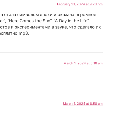
February 13, 2024 at 9:23 pm
ыка стала символом эпохи и оказала огромное
, “Here Comes the Sun”, “A Day in the Life”,
кстов и экспериментами в звуке, что сделало их
есплатно mp3.
March 1, 2024 at 5:10 am
March 1, 2024 at 8:58 am