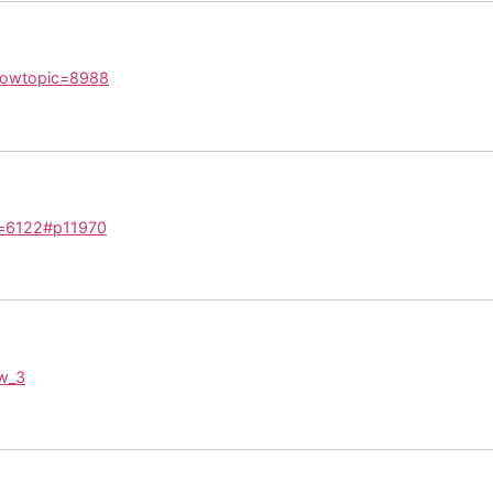
showtopic=8988
id=6122#p11970
pw_3