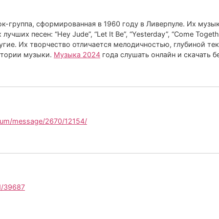
рок-группа, сформированная в 1960 году в Ливерпуле. Их муз
ших песен: “Hey Jude”, “Let It Be”, “Yesterday”, “Come Together”
другие. Их творчество отличается мелодичностью, глубиной те
стории музыки.
Музыка 2024
года слушать онлайн и скачать б
forum/message/2670/12154/
ad/39687