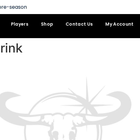
pre-season
Players
Shop
Contact Us
My Account
rink