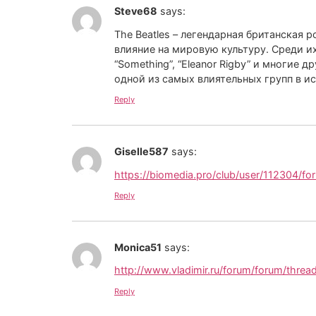
Steve68
says:
The Beatles – легендарная британская 
влияние на мировую культуру. Среди их луч
“Something”, “Eleanor Rigby” и многие 
одной из самых влиятельных групп в и
Reply
Giselle587
says:
https://biomedia.pro/club/user/112304/
Reply
Monica51
says:
http://www.vladimir.ru/forum/forum/thre
Reply