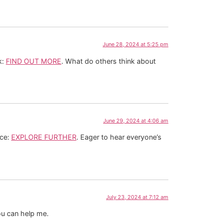
June 28, 2024 at 5:25 pm
k:
FIND OUT MORE
. What do others think about
June 29, 2024 at 4:06 am
rce:
EXPLORE FURTHER
. Eager to hear everyone’s
July 23, 2024 at 7:12 am
ou can help me.