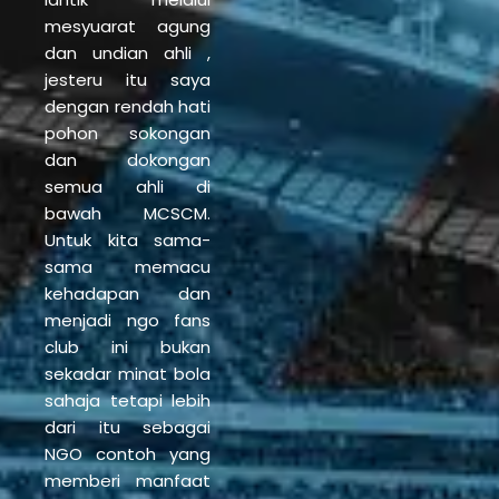
mesyuarat agung
dan undian ahli ,
jesteru itu saya
dengan rendah hati
pohon sokongan
dan dokongan
semua ahli di
bawah MCSCM.
Untuk kita sama-
sama memacu
kehadapan dan
menjadi ngo fans
club ini bukan
sekadar minat bola
sahaja tetapi lebih
dari itu sebagai
NGO contoh yang
memberi manfaat