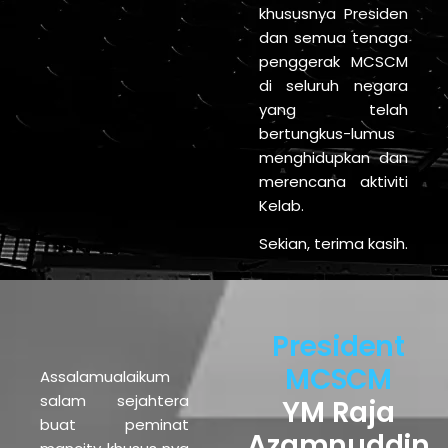
khususnya Presiden
dan semua tenaga
penggerak MCSCM
di seluruh negara
yang telah
bertungkus-lumus
menghidupkan dan
merencana aktiviti
Kelab.
Sekian, terima kasih.
President
MCSCM
Assalamualaikum
salam sejahtera
YM Raja
buat peminat
Azamnuddin