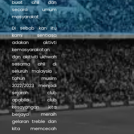
buat ahli dan
secara umum
masyarakat
Di sebab kan itu
kami sentiasa
adakan aktivti
kemasyarakatan
dan akitiviti ukhwah
sesama ahli di
seluruh malaysia ,
tahun musim
2022/2023 menjadi
sejarah club
apabila club
kesayangan kita
berjaya meraih
gelaran treble dan
kita memcecah