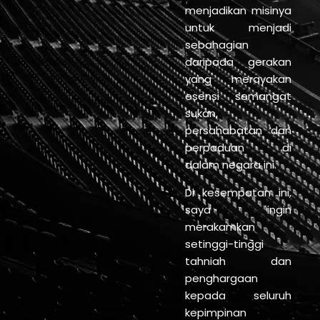
menjadikan misinya
untuk menjadi
sebahagian
daripada gerakan
yang merayakan
esensi semangat
sukan,
persahabatan dan
perpaduan di
dalam negara ini.
Di kesempatan ini,
saya ingin
merakamkan
setinggi-tinggi
tahniah dan
penghargaan
kepada seluruh
kepimpinan