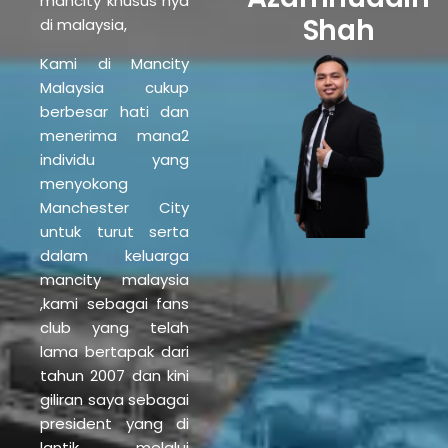
mancity khusus nya
Shah
di malaysia,
Kami di Mancity
Malaysia cukup
berbesar hati dan
menerima mana2
individu yang
menyokong
Manchester City
untuk turut serta
dalam keluarga
mancity malaysia
,kami sebagai fans
club yang telah
lama bertapak dari
tahun 2007 dan kini
giliran saya sebagai
president yang di
lantik melalui