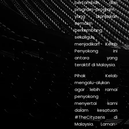
bertambah dan
program-program
yang dianjurkan
semakin
berkembang
sekaligus
menjadikan Kelab
Penyokong ini
antara yang
teraktif di Malaysia.
Pihak Kelab
mengalu-alukan
agar lebih ramai
penyokong
menyertai kami
dalam kesatuan
#TheCityzens di
Malaysia. Laman-