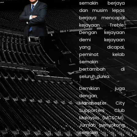
semakin berjaya
dan musim lepas
berjaya mencapai
kejayaan Treble.
Dengan kejayaan
demi kejayaan
yang dicapai,
peminat kelab
semakin
bertambah di
seluruh dunia.
Demikian juga
dengan
Manchester City
Supporters Club
Malaysia (MCSCM).
Jumlah penyokong
semakin