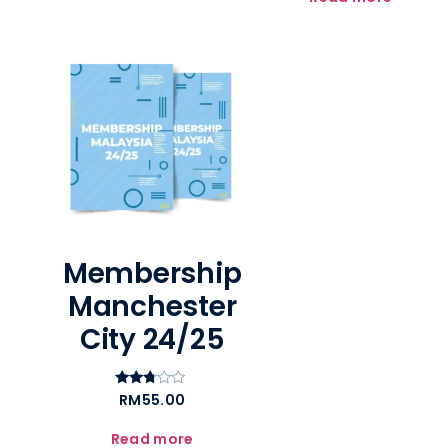
Membership
Manchester
City 24/25
RM
55.00
Rated
2.62
out of
Read more
5