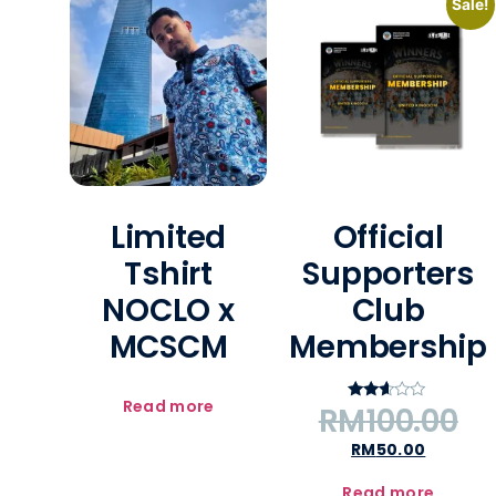
Sale!
Limited
Official
Tshirt
Supporters
NOCLO x
Club
MCSCM
Membership
Read more
RM
100.00
Rated
2.50
out of
RM
50.00
5
Read more